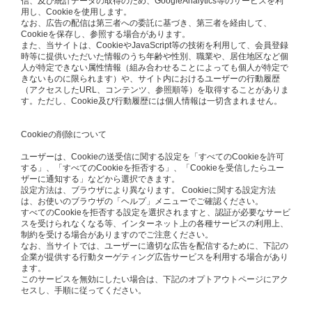
信、及び統計データの取得のため、GoogleAnalytics等のサービスを利
用し、Cookieを使用します。
なお、広告の配信は第三者への委託に基づき、第三者を経由して、
Cookieを保存し、参照する場合があります。
また、当サイトは、CookieやJavaScript等の技術を利用して、会員登録
時等に提供いただいた情報のうち年齢や性別、職業や、居住地区など個
人が特定できない属性情報（組み合わせることによっても個人が特定で
きないものに限られます）や、サイト内におけるユーザーの行動履歴
（アクセスしたURL、コンテンツ、参照順等）を取得することがありま
す。ただし、Cookie及び行動履歴には個人情報は一切含まれません。
Cookieの削除について
ユーザーは、Cookieの送受信に関する設定を「すべてのCookieを許可
する」、「すべてのCookieを拒否する」、「Cookieを受信したらユー
ザーに通知する」などから選択できます。
設定方法は、ブラウザにより異なります。 Cookieに関する設定方法
は、お使いのブラウザの「ヘルプ」メニューでご確認ください。
すべてのCookieを拒否する設定を選択されますと、認証が必要なサービ
スを受けられなくなる等、インターネット上の各種サービスの利用上、
制約を受ける場合がありますのでご注意ください。
なお、当サイトでは、ユーザーに適切な広告を配信するために、下記の
企業が提供する行動ターゲティング広告サービスを利用する場合があり
ます。
このサービスを無効にしたい場合は、下記のオプトアウトページにアク
セスし、手順に従ってください。