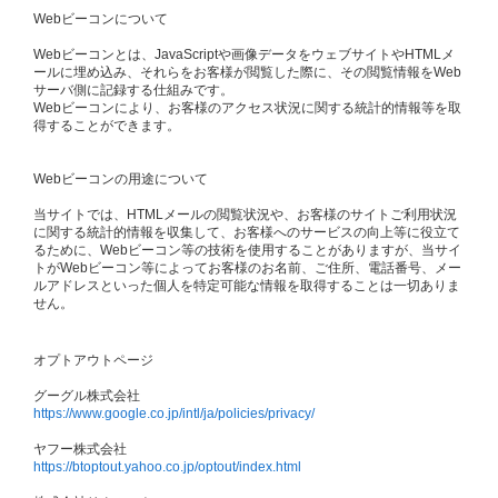
Webビーコンについて
Webビーコンとは、JavaScriptや画像データをウェブサイトやHTMLメ
ールに埋め込み、それらをお客様が閲覧した際に、その閲覧情報をWeb
サーバ側に記録する仕組みです。
Webビーコンにより、お客様のアクセス状況に関する統計的情報等を取
得することができます。
Webビーコンの用途について
当サイトでは、HTMLメールの閲覧状況や、お客様のサイトご利用状況
に関する統計的情報を収集して、お客様へのサービスの向上等に役立て
るために、Webビーコン等の技術を使用することがありますが、当サイ
トがWebビーコン等によってお客様のお名前、ご住所、電話番号、メー
ルアドレスといった個人を特定可能な情報を取得することは一切ありま
せん。
オプトアウトページ
グーグル株式会社
https://www.google.co.jp/intl/ja/policies/privacy/
ヤフー株式会社
https://btoptout.yahoo.co.jp/optout/index.html