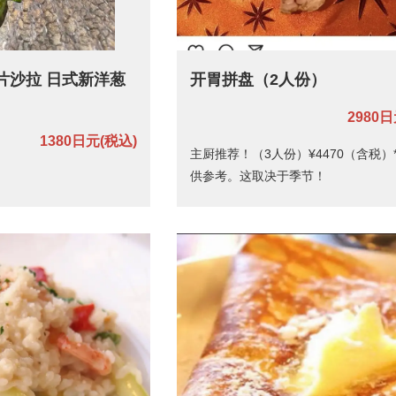
片沙拉 日式新洋葱
开胃拼盘（2人份）
2980
1380日元
(税込)
主厨推荐！（3人份）¥4470（含税）
供参考。这取决于季节！