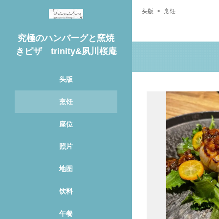
头版
烹饪
究極のハンバーグと窯焼
きピザ trinity&夙川桜庵
头版
烹饪
座位
照片
地图
饮料
午餐