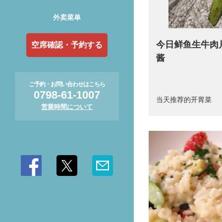
外卖菜单
今日鲜鱼生牛肉
空席確認・予約する
酱
ご予約・お問い合わせはこちら
0798-61-1007
当天推荐的开胃菜
営業時間について