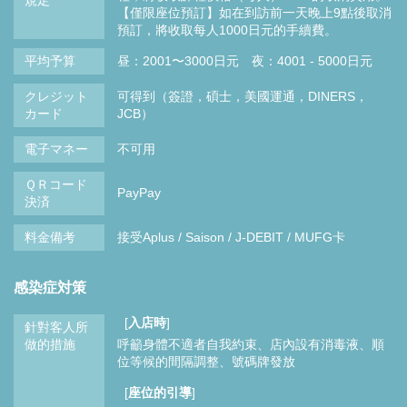
【僅限座位預訂】如在到訪前一天晚上9點後取消
預訂，將收取每人1000日元的手續費。
平均予算
昼：2001〜3000日元 夜：4001 - 5000日元
クレジット
可得到（簽證，碩士，美國運通，DINERS，
カード
JCB）
電子マネー
不可用
ＱＲコード
PayPay
決済
料金備考
接受Aplus / Saison / J-DEBIT / MUFG卡
感染症対策
[
入店時
]
針對客人所
做的措施
呼籲身體不適者自我約束
店內設有消毒液
順
位等候的間隔調整、號碼牌發放
[
座位的引導
]