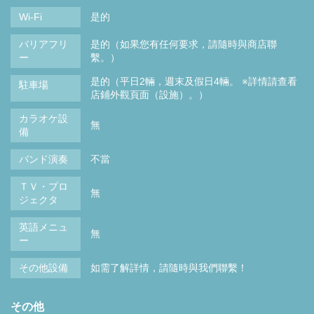
Wi-Fi
是的
バリアフリ
是的（如果您有任何要求，請隨時與商店聯
ー
繫。）
是的（平日2輛，週末及假日4輛。 ※詳情請查看
駐車場
店鋪外觀頁面（設施）。）
カラオケ設
無
備
バンド演奏
不當
ＴＶ・プロ
無
ジェクタ
英語メニュ
無
ー
その他設備
如需了解詳情，請隨時與我們聯繫！
その他