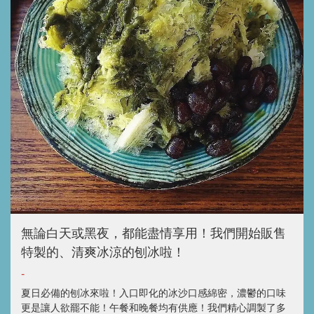
無論白天或黑夜，都能盡情享用！我們開始販售
特製的、清爽冰涼的刨冰啦！
-
夏日必備的刨冰來啦！入口即化的冰沙口感綿密，濃鬱的口味
更是讓人欲罷不能！午餐和晚餐均有供應！我們精心調製了多