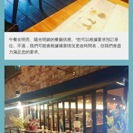
午餐在明亮、陽光明媚的餐廳供應。*您可以根據要求預訂座
位。不過，我們可能會根據擁塞情況更改時間表，但我們會盡
力滿足您的要求。
この店舗情報をシェアする
究極のハンバーグと窯焼きピザ trinity&夙川桜庵
兵庫県西宮市寿町2-35 kowaビル 1F
https://trinity.owst.jp/
お店情報をコピー