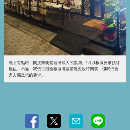
閉じる
晚上有點暗，間接照明營造出成人的氛圍。*可以根據要求預訂
座位。不過，我們可能會根據擁塞情況更改時間表，但我們會
盡力滿足您的要求。