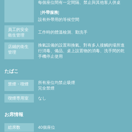
每個座位間有一定間隔
禁止與其他客人併桌
[
外帶服務
]
設有外帶用的等候空間
員工的安全
工作時的體溫檢測
勤洗手
衛生管理
換氣設備的設置和換氣
對有多人接觸的場所進
店鋪的衛生
行消毒
備品、桌上設置物的消毒
洗手間的乾
管理
手機停止使用
たばこ
所有座位均禁止吸煙
禁煙・喫煙
完全禁煙
喫煙専用室
なし
お席情報
総席数
40個座位