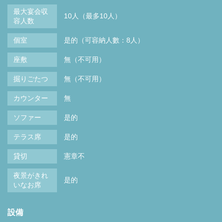
最大宴会収
10人（最多10人）
容人数
個室
是的（可容納人數：8人）
座敷
無（不可用）
掘りごたつ
無（不可用）
カウンター
無
ソファー
是的
テラス席
是的
貸切
憲章不
夜景がきれ
是的
いなお席
設備