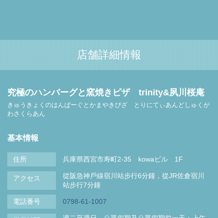
店舗詳細情報
究極のハンバーグと窯焼きピザ trinity&夙川桜庵
きゅうきょくのはんばーぐとかまやきぴざ とりにてぃあんどしゅくが
わさくらあん
基本情報
住所
兵庫県西宮市寿町2-35 kowaビル 1F
從阪急神戶線宿川站步行6分鐘，從JR佐倉宿川
アクセス
站步行7分鐘
電話番号
0798-61-1007
週二至週日、公眾假期及公眾假期前一天：上午