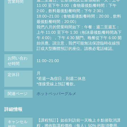
営業時間
11:00 至下午 3:00（食物最後點餐時間：下午
2:00，飲料最後點餐時間：下午 2:30）
18:00~21:00（食物最後點餐時間：20:00，飲料
最後點餐時間：20:00）
我們八月的營業時間如下：午餐：週二至週五：
上午 11:00 至下午 1:30（刨冰最後點餐時間為下
午 4:00），下午 4:30 關門。晚餐從下午 6:00 開
始供應。請注意，我們可能無法保證臨時在線預
訂或大型團體預訂的座位。請務必電話確認。
お問い合わ
11:00~21:00
せ時間
月
定休日
*若週一為假日，則週二休息
*僅接受線上預訂餐飲。
関連ページ
ホットペッパーグルメ
詳細情報
【課程預訂】如在到訪前一天晚上 8 點後取消課
キャンセル
程，將收取課程價格（每人）50% 的取消費用。
規定