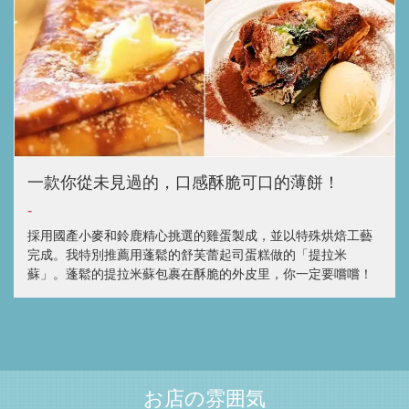
一款你從未見過的，口感酥脆可口的薄餅！
-
採用國產小麥和鈴鹿精心挑選的雞蛋製成，並以特殊烘焙工藝
完成。我特別推薦用蓬鬆的舒芙蕾起司蛋糕做的「提拉米
蘇」。蓬鬆的提拉米蘇包裹在酥脆的外皮里，你一定要嚐嚐！
お店の雰囲気