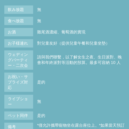
飲み放題
無
食べ放題
無
お酒
雞尾酒濃縮、葡萄酒的實現
お子様連れ
對兒童友好（提供兒童午餐和兒童坐墊）
ウェディン
請與我們聯繫，以了解女生之夜、生日派對、晚
グパーティ
會和年終派對等活動的預算。最多可容納 10 人
ー・二次会
お祝い・サ
プライズ対
是的
応
ライブショ
無
ー
ペット同伴
是的
*僅允許攜帶寵物坐在露台座位上。*如果當天預訂
備考