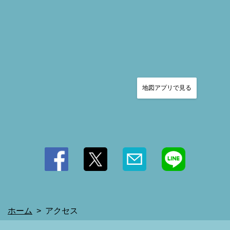
この店舗情報をシェアする
アクセス | 究極のハンバーグと窯焼きピザ trinity&夙川桜
地図アプリで見る
庵
兵庫県西宮市寿町2-35 kowaビル 1F
https://trinity.owst.jp/map
お店情報をコピー
ホーム
アクセス
閉じる