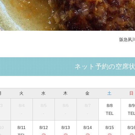
阪急夙
ネット予約の空席
月
火
水
木
金
土
日
/3
8/4
8/5
8/6
8/7
8/8
8/9
-
-
-
-
-
TEL
TE
10
8/11
8/12
8/13
8/14
8/15
8/1