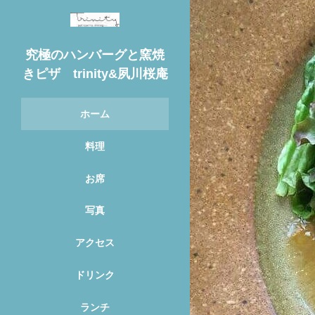
究極のハンバーグと窯焼
きピザ trinity&夙川桜庵
ホーム
料理
お席
写真
アクセス
ドリンク
ランチ