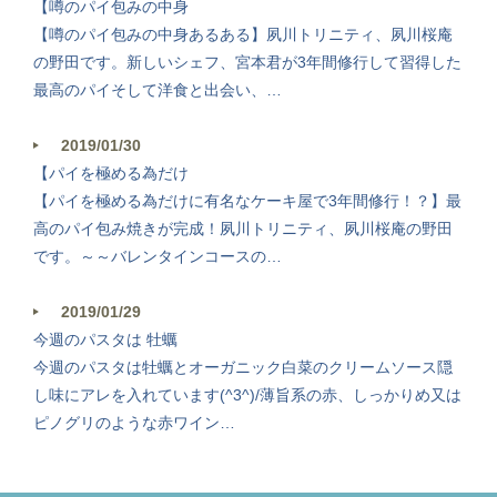
【噂のパイ包みの中身
【噂のパイ包みの中身あるある】夙川トリニティ、夙川桜庵
の野田です。新しいシェフ、宮本君が3年間修行して習得した
最高のパイそして洋食と出会い、…
2019/01/30
【パイを極める為だけ
【パイを極める為だけに有名なケーキ屋で3年間修行！？】最
高のパイ包み焼きが完成！夙川トリニティ、夙川桜庵の野田
この店舗情報をシェアする
です。～～バレンタインコースの…
ニュース | 究極のハンバーグと窯焼きピザ trinity&夙川桜
2019/01/29
庵
今週のパスタは 牡蠣
兵庫県西宮市寿町2-35 kowaビル 1F
今週のパスタは牡蠣とオーガニック白菜のクリームソース隠
https://trinity.owst.jp/blogs
し味にアレを入れています(^3^)/薄旨系の赤、しっかりめ又は
ピノグリのような赤ワイン…
お店情報をコピー